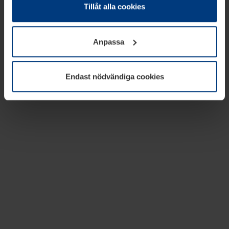
absolut nödvändiga för driften av den här webbplatsen.
Tillåt alla cookies
För alla andra typer av kakor behöver vi din tillåtelse. Ditt
godkännande kan du när som helst ändra eller återkalla i
Anpassa
informationen om kakor under
Dataskyddsförklaring
på
vår webbplats.
Endast nödvändiga cookies