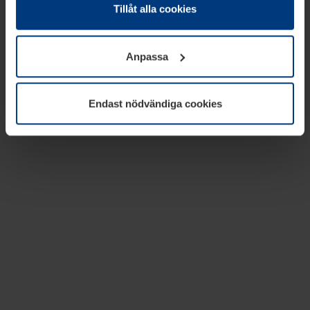
absolut nödvändiga för driften av den här webbplatsen.
Tillåt alla cookies
För alla andra typer av kakor behöver vi din tillåtelse. Ditt
godkännande kan du när som helst ändra eller återkalla i
Anpassa
informationen om kakor under
Dataskyddsförklaring
på
vår webbplats.
Endast nödvändiga cookies