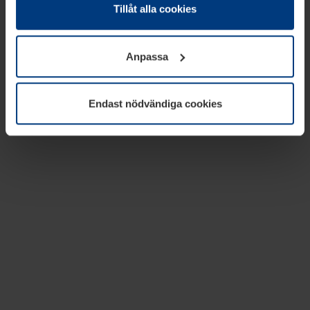
absolut nödvändiga för driften av den här webbplatsen.
Tillåt alla cookies
För alla andra typer av kakor behöver vi din tillåtelse. Ditt
godkännande kan du när som helst ändra eller återkalla i
Anpassa
informationen om kakor under
Dataskyddsförklaring
på
vår webbplats.
Endast nödvändiga cookies