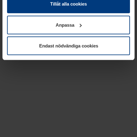
absolut nödvändiga för driften av den här webbplatsen.
Tillåt alla cookies
För alla andra typer av kakor behöver vi din tillåtelse. Ditt
godkännande kan du när som helst ändra eller återkalla i
Anpassa
informationen om kakor under
Dataskyddsförklaring
på
vår webbplats.
Endast nödvändiga cookies