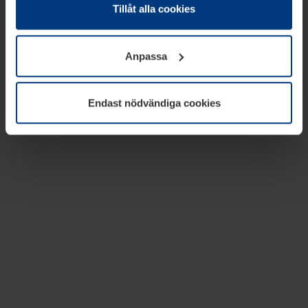
absolut nödvändiga för driften av den här webbplatsen.
Tillåt alla cookies
För alla andra typer av kakor behöver vi din tillåtelse. Ditt
godkännande kan du när som helst ändra eller återkalla i
Anpassa
informationen om kakor under
Dataskyddsförklaring
på
vår webbplats.
Endast nödvändiga cookies