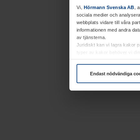
Vi,
Hörmann Svenska AB
, 
sociala medier och analysera
webbplats vidare till våra pa
informationen med andra data
av tjänsterna.
Juridiskt kan vi lagra kakor 
typer av kakor behöver vi din
kakor under
Dataskyddsförk
Endast nödvändiga co