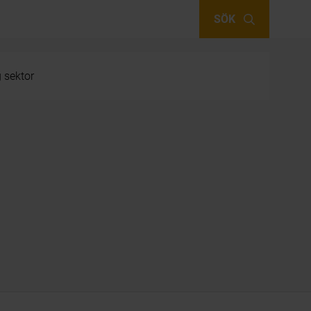
SÖK
g sektor