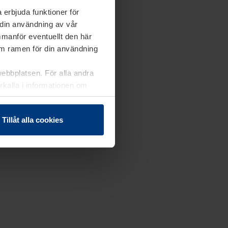
 erbjuda funktioner för
 din användning av vår
mmanför eventuellt den här
nom ramen för din användning
webbplatsen. För alla andra
erkalla i informationen om
Tillåt alla cookies