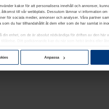
använder kakor för att personalisera innehåll och annonser, kunna
 åtkomst till vår webbplats. Dessutom lämnar vi information om
rtner för sociala medier, annonser och analyser. Våra partner sa
 som du har tillhandahållit åt dem eller som de har samlat in i
på din enhet, om de är absolut nödvändiga för driften av den här 
 tillåtelse. Ditt godkännande kan du när som helst ändra eller åt
laring
på vår webbplats.
okies
Anpassa