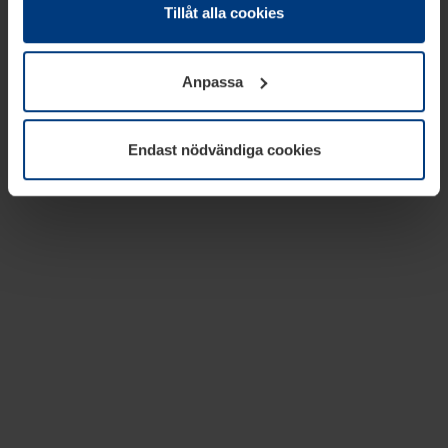
absolut nödvändiga för driften av den här webbplatsen.
Tillåt alla cookies
För alla andra typer av kakor behöver vi din tillåtelse. Ditt
godkännande kan du när som helst ändra eller återkalla i
Anpassa
informationen om kakor under
Dataskyddsförklaring
på
vår webbplats.
Endast nödvändiga cookies