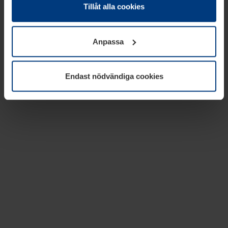
absolut nödvändiga för driften av den här webbplatsen.
Tillåt alla cookies
För alla andra typer av kakor behöver vi din tillåtelse. Ditt
godkännande kan du när som helst ändra eller återkalla i
Anpassa
informationen om kakor under
Dataskyddsförklaring
på
vår webbplats.
Endast nödvändiga cookies