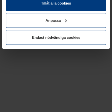
absolut nödvändiga för driften av den här webbplatsen.
Tillåt alla cookies
För alla andra typer av kakor behöver vi din tillåtelse. Ditt
godkännande kan du när som helst ändra eller återkalla i
Anpassa
informationen om kakor under
Dataskyddsförklaring
på
vår webbplats.
Endast nödvändiga cookies