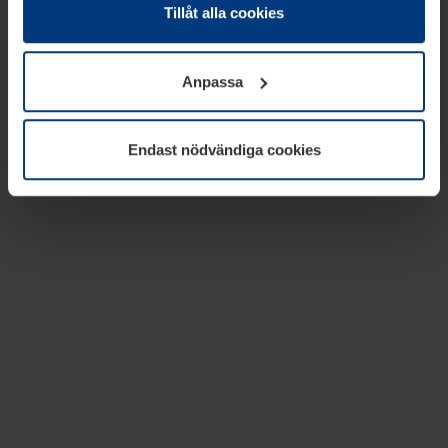
absolut nödvändiga för driften av den här webbplatsen.
Tillåt alla cookies
För alla andra typer av kakor behöver vi din tillåtelse. Ditt
godkännande kan du när som helst ändra eller återkalla i
Anpassa
informationen om kakor under
Dataskyddsförklaring
på
vår webbplats.
Endast nödvändiga cookies