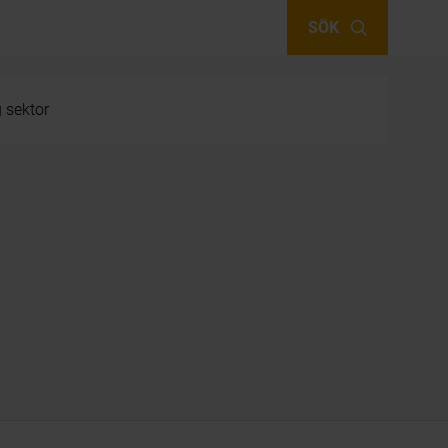
SÖK
g sektor