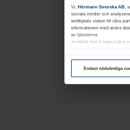
Vi,
Hörmann Svenska AB
, 
sociala medier och analysera
webbplats vidare till våra pa
informationen med andra data
av tjänsterna.
Juridiskt kan vi lagra kakor 
typer av kakor behöver vi din
kakor under
Dataskyddsförk
Endast nödvändiga co