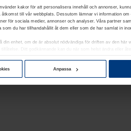
använder kakor för att personalisera innehåll och annonser, kunna
 åtkomst till vår webbplats. Dessutom lämnar vi information om
rtner för sociala medier, annonser och analyser. Våra partner sa
 som du har tillhandahållit åt dem eller som de har samlat in i
på din enhet, om de är absolut nödvändiga för driften av den här 
 tillåtelse. Ditt godkännande kan du när som helst ändra eller åt
laring
på vår webbplats.
okies
Anpassa