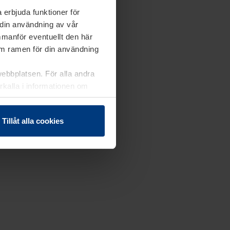
 erbjuda funktioner för
 din användning av vår
mmanför eventuellt den här
nom ramen för din användning
webbplatsen. För alla andra
erkalla i informationen om
Tillåt alla cookies