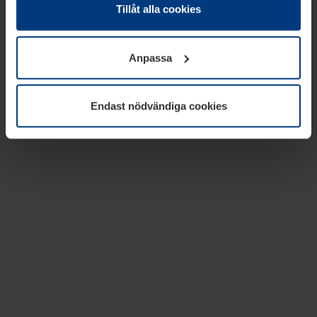
absolut nödvändiga för driften av den här webbplatsen.
Tillåt alla cookies
För alla andra typer av kakor behöver vi din tillåtelse. Ditt
godkännande kan du när som helst ändra eller återkalla i
Anpassa
informationen om kakor under
Dataskyddsförklaring
på
vår webbplats.
Endast nödvändiga cookies