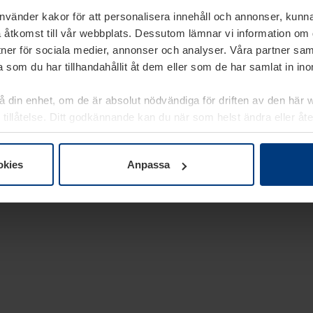
använder kakor för att personalisera innehåll och annonser, kunna
 åtkomst till vår webbplats. Dessutom lämnar vi information om
rtner för sociala medier, annonser och analyser. Våra partner sa
 som du har tillhandahållit åt dem eller som de har samlat in i
på din enhet, om de är absolut nödvändiga för driften av den här 
 tillåtelse. Ditt godkännande kan du när som helst ändra eller åt
laring
på vår webbplats.
okies
Anpassa