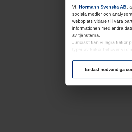
Vi,
Hörmann Svenska AB
, 
sociala medier och analysera
webbplats vidare till våra pa
informationen med andra data
av tjänsterna.
Juridiskt kan vi lagra kakor 
typer av kakor behöver vi din
kakor under
Dataskyddsförk
Endast nödvändiga co