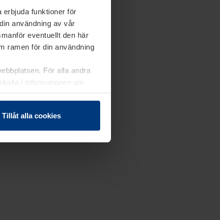
 erbjuda funktioner för
 din användning av vår
mmanför eventuellt den här
nom ramen för din användning
webbplatsen. För alla andra
erkalla i informationen om
Tillåt alla cookies