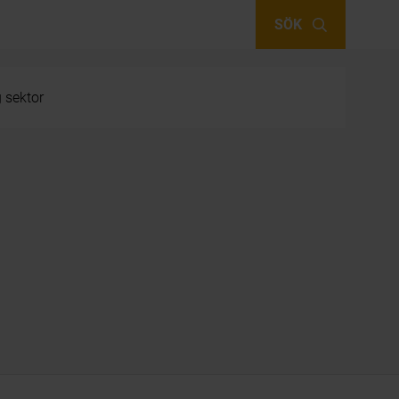
SÖK
g sektor