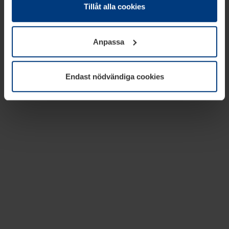
absolut nödvändiga för driften av den här webbplatsen.
Tillåt alla cookies
För alla andra typer av kakor behöver vi din tillåtelse. Ditt
godkännande kan du när som helst ändra eller återkalla i
Anpassa
informationen om kakor under
Dataskyddsförklaring
på
vår webbplats.
Endast nödvändiga cookies