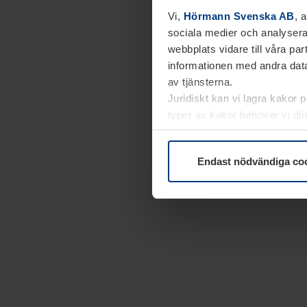
Vi,
Hörmann Svenska AB
, 
sociala medier och analysera
webbplats vidare till våra pa
informationen med andra data
av tjänsterna.
Juridiskt kan vi lagra kakor 
typer av kakor behöver vi din
kakor under
Dataskyddsförk
Endast nödvändiga co