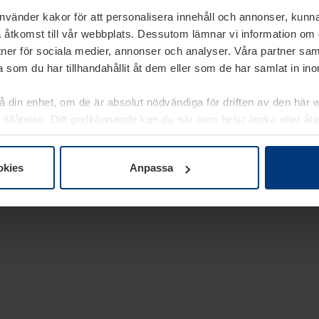
använder kakor för att personalisera innehåll och annonser, kunna
 åtkomst till vår webbplats. Dessutom lämnar vi information om
rtner för sociala medier, annonser och analyser. Våra partner sa
 som du har tillhandahållit åt dem eller som de har samlat in i
på din enhet, om de är absolut nödvändiga för driften av den här 
 tillåtelse. Ditt godkännande kan du när som helst ändra eller åt
laring
på vår webbplats.
okies
Anpassa