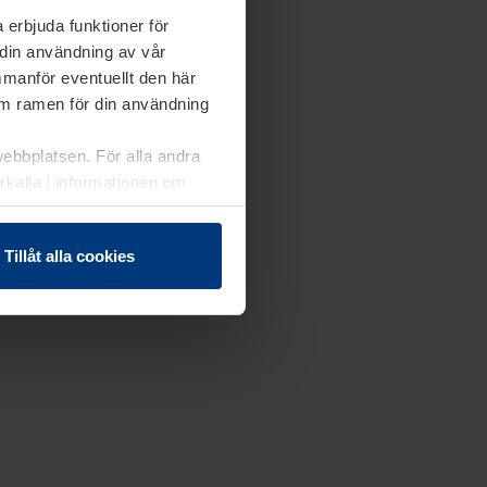
 erbjuda funktioner för
 din användning av vår
mmanför eventuellt den här
nom ramen för din användning
webbplatsen. För alla andra
erkalla i informationen om
Tillåt alla cookies