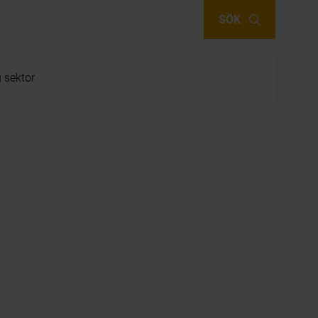
SÖK
g sektor