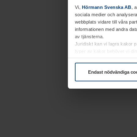
Vi,
Hörmann Svenska AB
, 
sociala medier och analysera
webbplats vidare till våra pa
informationen med andra data
av tjänsterna.
Juridiskt kan vi lagra kakor 
typer av kakor behöver vi din
kakor under
Dataskyddsförk
Endast nödvändiga co