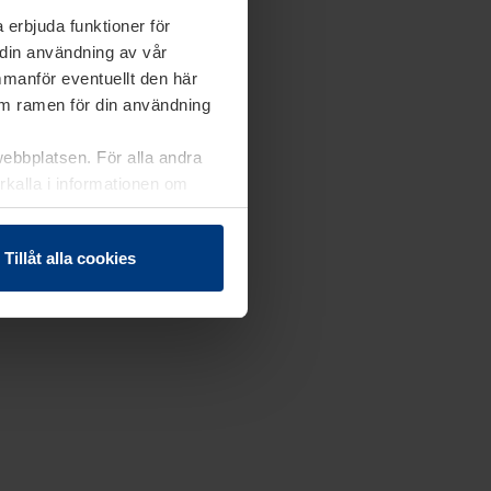
 erbjuda funktioner för
 din användning av vår
mmanför eventuellt den här
nom ramen för din användning
webbplatsen. För alla andra
erkalla i informationen om
Tillåt alla cookies