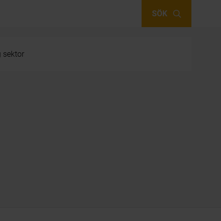
SÖK
g sektor