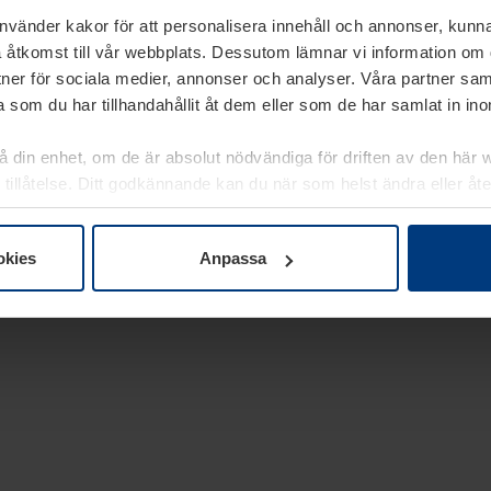
använder kakor för att personalisera innehåll och annonser, kunna
 åtkomst till vår webbplats. Dessutom lämnar vi information om
rtner för sociala medier, annonser och analyser. Våra partner sa
 som du har tillhandahållit åt dem eller som de har samlat in i
på din enhet, om de är absolut nödvändiga för driften av den här 
 tillåtelse. Ditt godkännande kan du när som helst ändra eller åt
laring
på vår webbplats.
okies
Anpassa