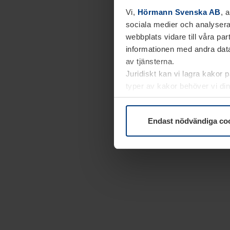
Vi,
Hörmann Svenska AB
, 
sociala medier och analysera
webbplats vidare till våra pa
informationen med andra data
av tjänsterna.
Juridiskt kan vi lagra kakor 
typer av kakor behöver vi din
kakor under
Dataskyddsförk
Endast nödvändiga co