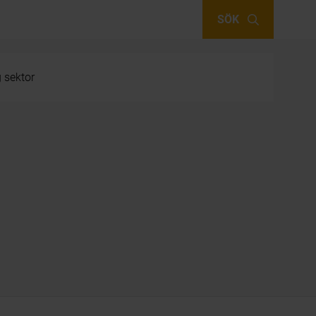
SÖK
g sektor