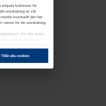
 erbjuda funktioner för
 din användning av vår
mmanför eventuellt den här
nom ramen för din användning
webbplatsen. För alla andra
erkalla i informationen om
Tillåt alla cookies