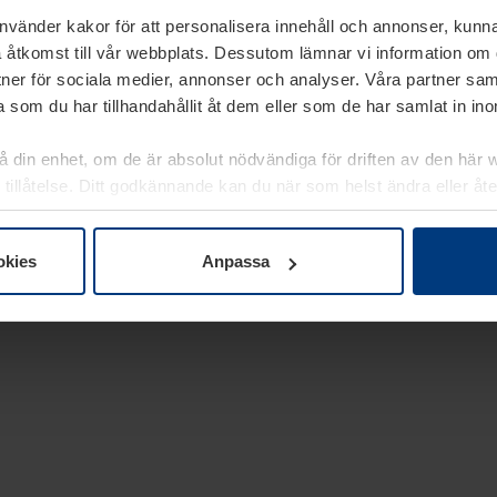
använder kakor för att personalisera innehåll och annonser, kunna
 åtkomst till vår webbplats. Dessutom lämnar vi information om
rtner för sociala medier, annonser och analyser. Våra partner sa
 som du har tillhandahållit åt dem eller som de har samlat in i
på din enhet, om de är absolut nödvändiga för driften av den här 
 tillåtelse. Ditt godkännande kan du när som helst ändra eller åt
laring
på vår webbplats.
okies
Anpassa