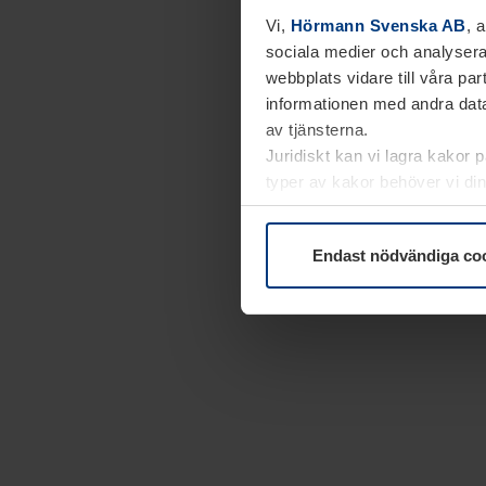
Vi,
Hörmann Svenska AB
, 
sociala medier och analysera
webbplats vidare till våra pa
informationen med andra data
av tjänsterna.
Juridiskt kan vi lagra kakor 
typer av kakor behöver vi din
kakor under
Dataskyddsförk
Endast nödvändiga co