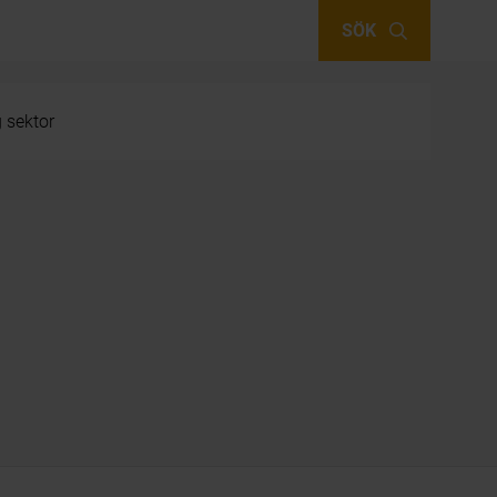
SÖK
g sektor