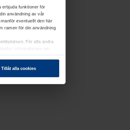
 erbjuda funktioner för
 din användning av vår
mmanför eventuellt den här
nom ramen för din användning
webbplatsen. För alla andra
erkalla i informationen om
Tillåt alla cookies