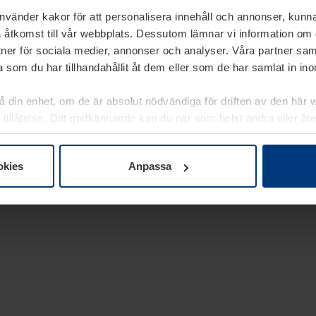
använder kakor för att personalisera innehåll och annonser, kunna
 åtkomst till vår webbplats. Dessutom lämnar vi information om
rtner för sociala medier, annonser och analyser. Våra partner sa
 som du har tillhandahållit åt dem eller som de har samlat in i
på din enhet, om de är absolut nödvändiga för driften av den här 
 tillåtelse. Ditt godkännande kan du när som helst ändra eller åt
laring
på vår webbplats.
okies
Anpassa