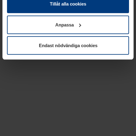
absolut nödvändiga för driften av den här webbplatsen.
Tillåt alla cookies
För alla andra typer av kakor behöver vi din tillåtelse. Ditt
godkännande kan du när som helst ändra eller återkalla i
Anpassa
informationen om kakor under
Dataskyddsförklaring
på
vår webbplats.
Endast nödvändiga cookies