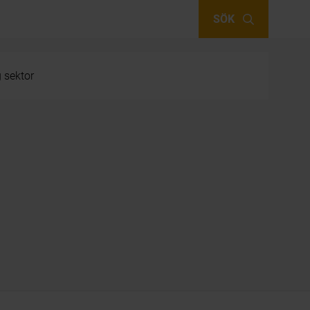
SÖK
g sektor