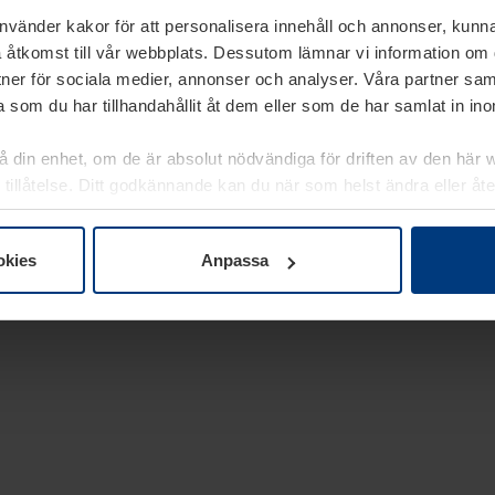
använder kakor för att personalisera innehåll och annonser, kunna
 åtkomst till vår webbplats. Dessutom lämnar vi information om
rtner för sociala medier, annonser och analyser. Våra partner sa
 som du har tillhandahållit åt dem eller som de har samlat in i
på din enhet, om de är absolut nödvändiga för driften av den här 
 tillåtelse. Ditt godkännande kan du när som helst ändra eller åt
laring
på vår webbplats.
okies
Anpassa