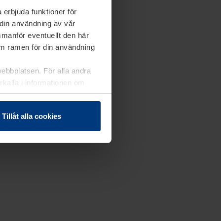
 erbjuda funktioner för
 din användning av vår
mmanför eventuellt den här
nom ramen för din användning
webbplatsen. För alla andra
erkalla i informationen om
Tillåt alla cookies