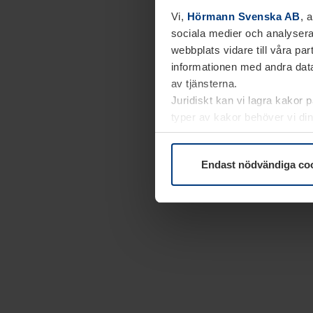
Vi,
Hörmann Svenska AB
, 
sociala medier och analysera
webbplats vidare till våra pa
informationen med andra data
av tjänsterna.
Juridiskt kan vi lagra kakor 
typer av kakor behöver vi din
kakor under
Dataskyddsförk
Endast nödvändiga co