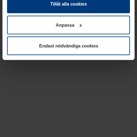
absolut nödvändiga för driften av den här webbplatsen.
Tillåt alla cookies
För alla andra typer av kakor behöver vi din tillåtelse. Ditt
godkännande kan du när som helst ändra eller återkalla i
Anpassa
informationen om kakor under
Dataskyddsförklaring
på
vår webbplats.
Endast nödvändiga cookies