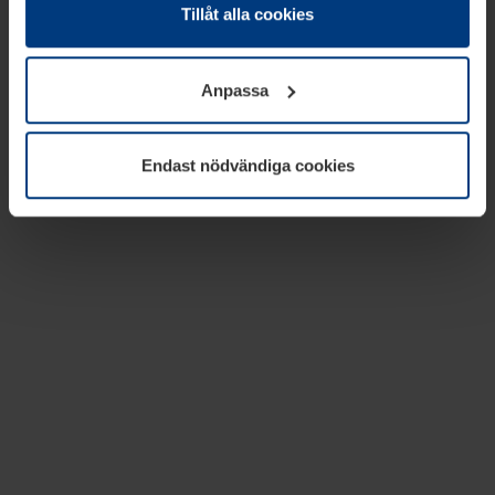
absolut nödvändiga för driften av den här webbplatsen.
Tillåt alla cookies
För alla andra typer av kakor behöver vi din tillåtelse. Ditt
godkännande kan du när som helst ändra eller återkalla i
Anpassa
informationen om kakor under
Dataskyddsförklaring
på
vår webbplats.
Endast nödvändiga cookies