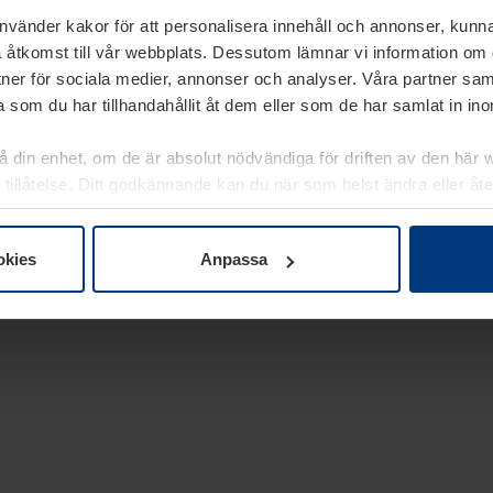
använder kakor för att personalisera innehåll och annonser, kunna
 åtkomst till vår webbplats. Dessutom lämnar vi information om
rtner för sociala medier, annonser och analyser. Våra partner sa
 som du har tillhandahållit åt dem eller som de har samlat in i
på din enhet, om de är absolut nödvändiga för driften av den här 
 tillåtelse. Ditt godkännande kan du när som helst ändra eller åt
laring
på vår webbplats.
okies
Anpassa