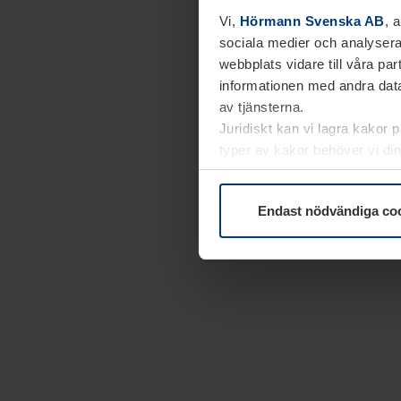
Vi,
Hörmann Svenska AB
, 
sociala medier och analysera
webbplats vidare till våra pa
informationen med andra data
av tjänsterna.
Juridiskt kan vi lagra kakor 
typer av kakor behöver vi din
kakor under
Dataskyddsförk
Endast nödvändiga co