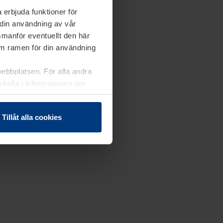
 erbjuda funktioner för
 din användning av vår
mmanför eventuellt den här
nom ramen för din användning
webbplatsen. För alla andra
erkalla i informationen om
Tillåt alla cookies