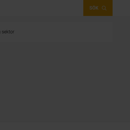
SÖK
g sektor