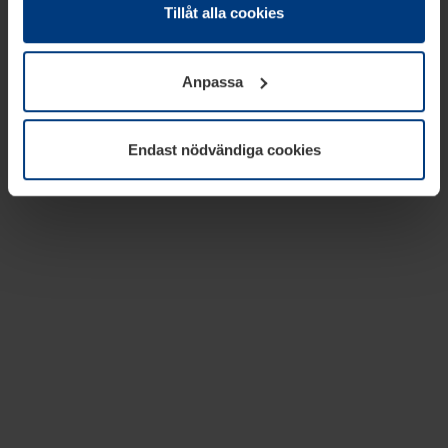
absolut nödvändiga för driften av den här webbplatsen.
Tillåt alla cookies
För alla andra typer av kakor behöver vi din tillåtelse. Ditt
godkännande kan du när som helst ändra eller återkalla i
Anpassa
informationen om kakor under
Dataskyddsförklaring
på
vår webbplats.
Endast nödvändiga cookies