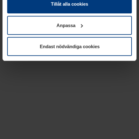
absolut nödvändiga för driften av den här webbplatsen.
Tillåt alla cookies
För alla andra typer av kakor behöver vi din tillåtelse. Ditt
godkännande kan du när som helst ändra eller återkalla i
Anpassa
informationen om kakor under
Dataskyddsförklaring
på
vår webbplats.
Endast nödvändiga cookies