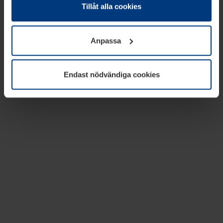
absolut nödvändiga för driften av den här webbplatsen.
Tillåt alla cookies
För alla andra typer av kakor behöver vi din tillåtelse. Ditt
godkännande kan du när som helst ändra eller återkalla i
Anpassa
informationen om kakor under
Dataskyddsförklaring
på
vår webbplats.
Endast nödvändiga cookies