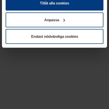
absolut nödvändiga för driften av den här webbplatsen.
Tillåt alla cookies
För alla andra typer av kakor behöver vi din tillåtelse. Ditt
godkännande kan du när som helst ändra eller återkalla i
Anpassa
informationen om kakor under
Dataskyddsförklaring
på
vår webbplats.
Endast nödvändiga cookies