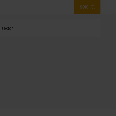
SÖK
g sektor