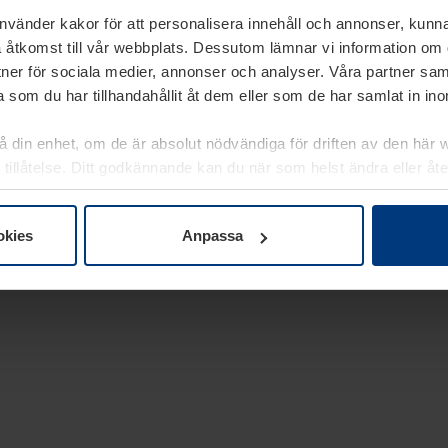
använder kakor för att personalisera innehåll och annonser, kunna
 åtkomst till vår webbplats. Dessutom lämnar vi information om
rtner för sociala medier, annonser och analyser. Våra partner sa
 som du har tillhandahållit åt dem eller som de har samlat in i
på din enhet, om de är absolut nödvändiga för driften av den här 
 tillåtelse. Ditt godkännande kan du när som helst ändra eller åt
laring
på vår webbplats.
okies
Anpassa