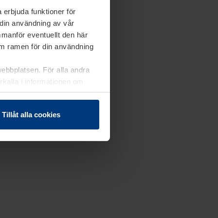
 erbjuda funktioner för
 din användning av vår
mmanför eventuellt den här
nom ramen för din användning
webbplatsen. För alla andra
erkalla i informationen om
Tillåt alla cookies