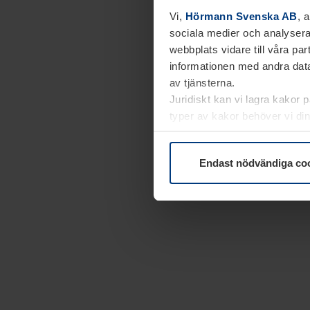
Vi,
Hörmann Svenska AB
, 
sociala medier och analysera
webbplats vidare till våra pa
informationen med andra data
av tjänsterna.
Juridiskt kan vi lagra kakor 
typer av kakor behöver vi din
kakor under
Dataskyddsförk
Endast nödvändiga co