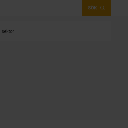
SÖK
g sektor