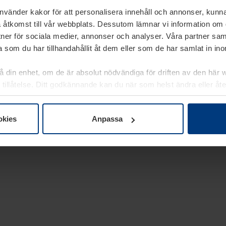
använder kakor för att personalisera innehåll och annonser, kunna
 åtkomst till vår webbplats. Dessutom lämnar vi information om
rtner för sociala medier, annonser och analyser. Våra partner sa
 som du har tillhandahållit åt dem eller som de har samlat in i
på din enhet, om de är absolut nödvändiga för driften av den här 
 tillåtelse. Ditt godkännande kan du när som helst ändra eller åt
laring
på vår webbplats.
okies
Anpassa