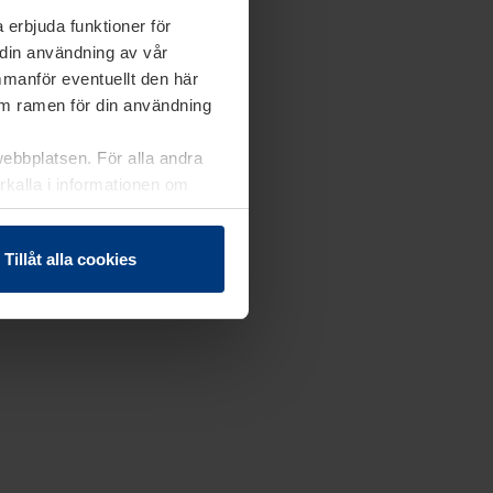
 erbjuda funktioner för
 din användning av vår
mmanför eventuellt den här
nom ramen för din användning
webbplatsen. För alla andra
erkalla i informationen om
Tillåt alla cookies