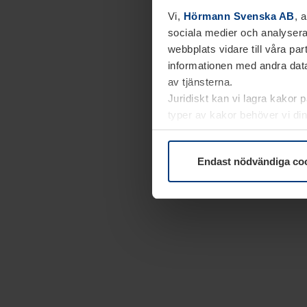
Vi,
Hörmann Svenska AB
, 
sociala medier och analysera
webbplats vidare till våra pa
informationen med andra data
av tjänsterna.
Juridiskt kan vi lagra kakor 
typer av kakor behöver vi din
kakor under
Dataskyddsförk
Endast nödvändiga co