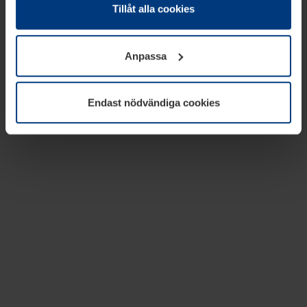
absolut nödvändiga för driften av den här webbplatsen.
Tillåt alla cookies
För alla andra typer av kakor behöver vi din tillåtelse. Ditt
godkännande kan du när som helst ändra eller återkalla i
Anpassa
informationen om kakor under
Dataskyddsförklaring
på
vår webbplats.
Endast nödvändiga cookies