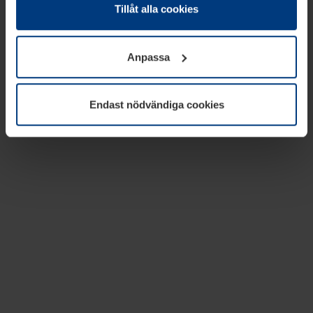
absolut nödvändiga för driften av den här webbplatsen.
Tillåt alla cookies
För alla andra typer av kakor behöver vi din tillåtelse. Ditt
godkännande kan du när som helst ändra eller återkalla i
Anpassa
informationen om kakor under
Dataskyddsförklaring
på
vår webbplats.
Endast nödvändiga cookies