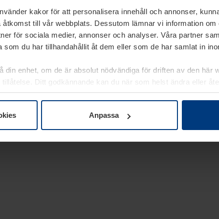
använder kakor för att personalisera innehåll och annonser, kunna
 åtkomst till vår webbplats. Dessutom lämnar vi information om
rtner för sociala medier, annonser och analyser. Våra partner sa
 som du har tillhandahållit åt dem eller som de har samlat in i
på din enhet, om de är absolut nödvändiga för driften av den här 
 tillåtelse. Ditt godkännande kan du när som helst ändra eller åt
laring
på vår webbplats.
okies
Anpassa