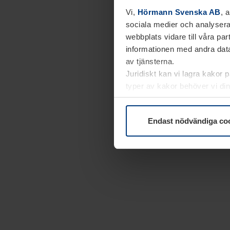
Vi,
Hörmann Svenska AB
, 
sociala medier och analysera
webbplats vidare till våra pa
informationen med andra data
av tjänsterna.
Juridiskt kan vi lagra kakor 
typer av kakor behöver vi din
kakor under
Dataskyddsförk
Endast nödvändiga co