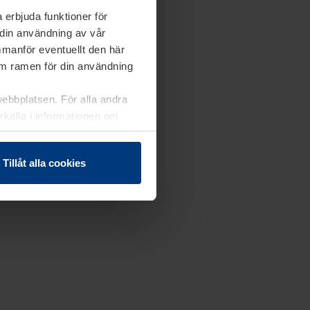
 erbjuda funktioner för
 din användning av vår
mmanför eventuellt den här
nom ramen för din användning
webbplatsen. För alla andra
erkalla i informationen om
Tillåt alla cookies