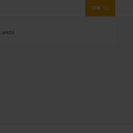
SÖK
g sektor