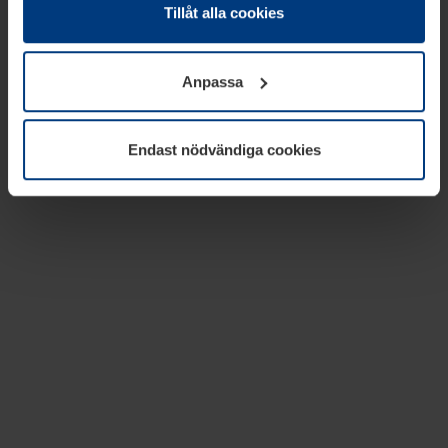
absolut nödvändiga för driften av den här webbplatsen.
Tillåt alla cookies
För alla andra typer av kakor behöver vi din tillåtelse. Ditt
godkännande kan du när som helst ändra eller återkalla i
Anpassa
informationen om kakor under
Dataskyddsförklaring
på
vår webbplats.
Endast nödvändiga cookies