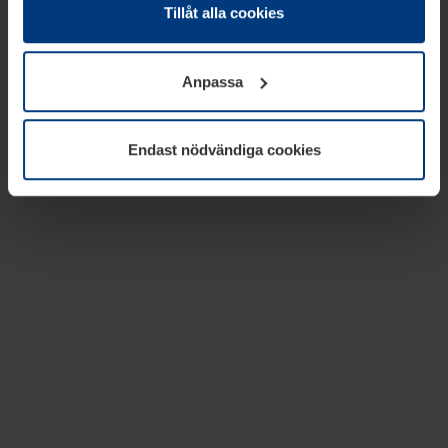
absolut nödvändiga för driften av den här webbplatsen.
Tillåt alla cookies
För alla andra typer av kakor behöver vi din tillåtelse. Ditt
godkännande kan du när som helst ändra eller återkalla i
Anpassa
informationen om kakor under
Dataskyddsförklaring
på
vår webbplats.
Endast nödvändiga cookies