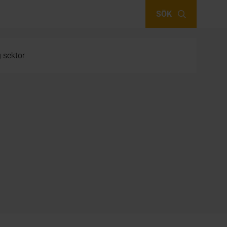
SÖK
g sektor