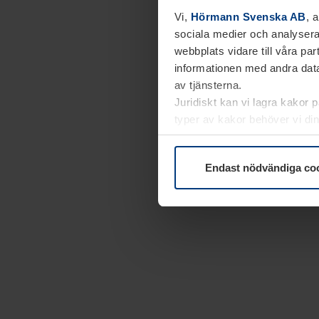
Vi,
Hörmann Svenska AB
, 
sociala medier och analysera
webbplats vidare till våra pa
informationen med andra data
av tjänsterna.
Juridiskt kan vi lagra kakor 
typer av kakor behöver vi din
kakor under
Dataskyddsförk
Endast nödvändiga co