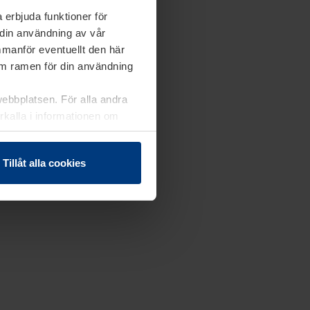
 erbjuda funktioner för
 din användning av vår
mmanför eventuellt den här
nom ramen för din användning
webbplatsen. För alla andra
erkalla i informationen om
Tillåt alla cookies