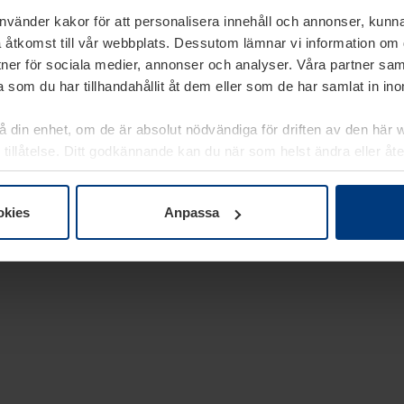
använder kakor för att personalisera innehåll och annonser, kunna
 åtkomst till vår webbplats. Dessutom lämnar vi information om
rtner för sociala medier, annonser och analyser. Våra partner sa
 som du har tillhandahållit åt dem eller som de har samlat in i
på din enhet, om de är absolut nödvändiga för driften av den här 
 tillåtelse. Ditt godkännande kan du när som helst ändra eller åt
laring
på vår webbplats.
okies
Anpassa