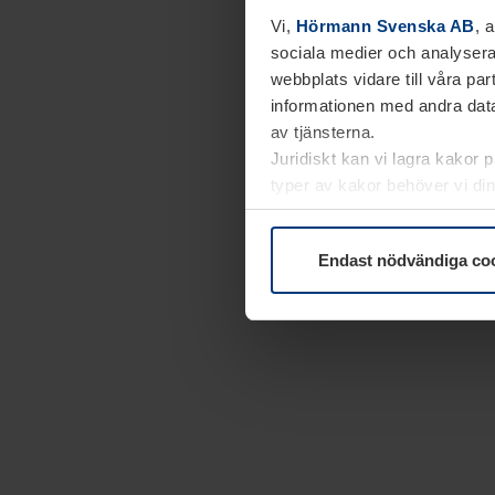
Vi,
Hörmann Svenska AB
, 
sociala medier och analysera
webbplats vidare till våra pa
informationen med andra data
av tjänsterna.
Juridiskt kan vi lagra kakor 
typer av kakor behöver vi din
kakor under
Dataskyddsförk
Endast nödvändiga co