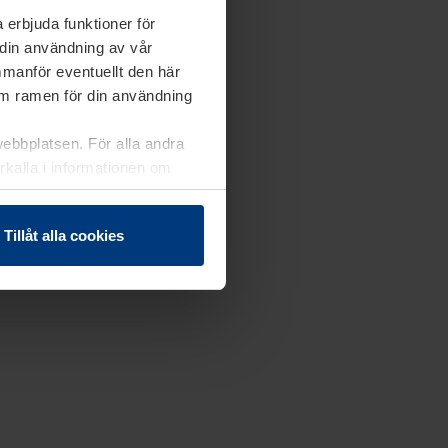
 erbjuda funktioner för
 din användning av vår
mmanför eventuellt den här
nom ramen för din användning
webbplatsen. För alla andra
erkalla i informationen om
Tillåt alla cookies