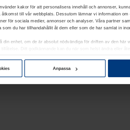
använder kakor för att personalisera innehåll och annonser, kunna
 åtkomst till vår webbplats. Dessutom lämnar vi information om
rtner för sociala medier, annonser och analyser. Våra partner sa
 som du har tillhandahållit åt dem eller som de har samlat in i
på din enhet, om de är absolut nödvändiga för driften av den här 
 tillåtelse. Ditt godkännande kan du när som helst ändra eller åt
laring
på vår webbplats.
okies
Anpassa