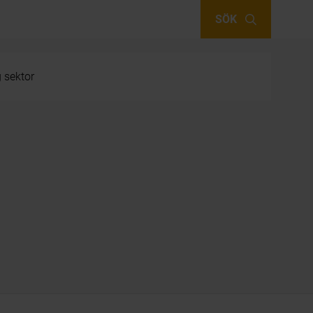
SÖK
g sektor