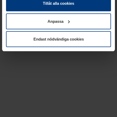
absolut nödvändiga för driften av den här webbplatsen.
Tillåt alla cookies
För alla andra typer av kakor behöver vi din tillåtelse. Ditt
godkännande kan du när som helst ändra eller återkalla i
Anpassa
informationen om kakor under
Dataskyddsförklaring
på
vår webbplats.
Endast nödvändiga cookies