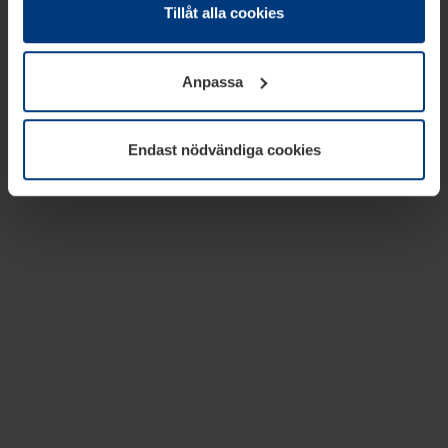
absolut nödvändiga för driften av den här webbplatsen.
Tillåt alla cookies
För alla andra typer av kakor behöver vi din tillåtelse. Ditt
godkännande kan du när som helst ändra eller återkalla i
Anpassa
informationen om kakor under
Dataskyddsförklaring
på
vår webbplats.
Endast nödvändiga cookies