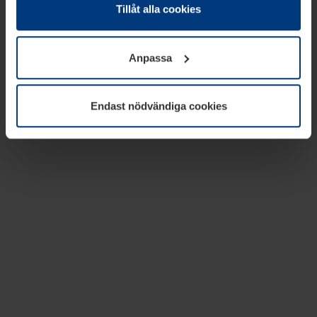
absolut nödvändiga för driften av den här webbplatsen.
Tillåt alla cookies
För alla andra typer av kakor behöver vi din tillåtelse. Ditt
godkännande kan du när som helst ändra eller återkalla i
Anpassa
informationen om kakor under
Dataskyddsförklaring
på
vår webbplats.
Endast nödvändiga cookies