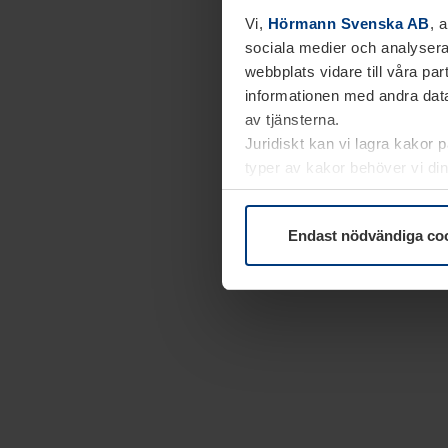
Vi,
Hörmann Svenska AB
, 
sociala medier och analysera
webbplats vidare till våra pa
informationen med andra data
av tjänsterna.
Juridiskt kan vi lagra kakor 
typer av kakor behöver vi din
kakor under
Dataskyddsförk
Endast nödvändiga co