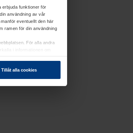
 erbjuda funktioner för
 din användning av vår
mmanför eventuellt den här
nom ramen för din användning
webbplatsen. För alla andra
erkalla i informationen om
Tillåt alla cookies