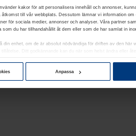
använder kakor för att personalisera innehåll och annonser, kunna
 åtkomst till vår webbplats. Dessutom lämnar vi information om
rtner för sociala medier, annonser och analyser. Våra partner sa
 som du har tillhandahållit åt dem eller som de har samlat in i
på din enhet, om de är absolut nödvändiga för driften av den här 
 tillåtelse. Ditt godkännande kan du när som helst ändra eller åt
laring
på vår webbplats.
okies
Anpassa