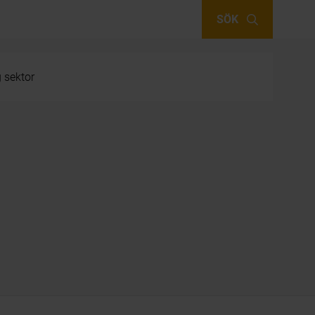
SÖK
g sektor