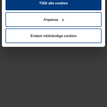
absolut nödvändiga för driften av den här webbplatsen.
Tillåt alla cookies
För alla andra typer av kakor behöver vi din tillåtelse. Ditt
godkännande kan du när som helst ändra eller återkalla i
Anpassa
informationen om kakor under
Dataskyddsförklaring
på
vår webbplats.
Endast nödvändiga cookies