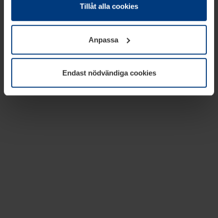
absolut nödvändiga för driften av den här webbplatsen.
Tillåt alla cookies
För alla andra typer av kakor behöver vi din tillåtelse. Ditt
godkännande kan du när som helst ändra eller återkalla i
Anpassa
informationen om kakor under
Dataskyddsförklaring
på
vår webbplats.
Endast nödvändiga cookies