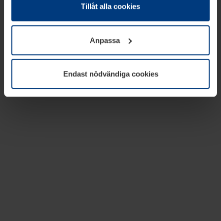
absolut nödvändiga för driften av den här webbplatsen.
Tillåt alla cookies
För alla andra typer av kakor behöver vi din tillåtelse. Ditt
godkännande kan du när som helst ändra eller återkalla i
Anpassa
informationen om kakor under
Dataskyddsförklaring
på
vår webbplats.
Endast nödvändiga cookies