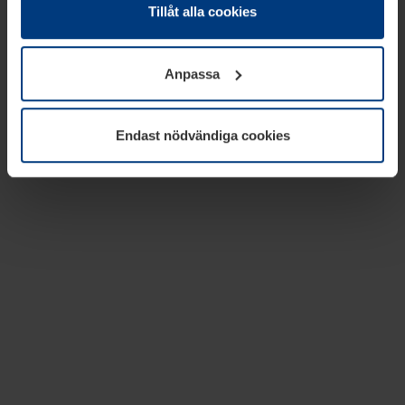
absolut nödvändiga för driften av den här webbplatsen.
Tillåt alla cookies
För alla andra typer av kakor behöver vi din tillåtelse. Ditt
godkännande kan du när som helst ändra eller återkalla i
Anpassa
informationen om kakor under
Dataskyddsförklaring
på
vår webbplats.
Endast nödvändiga cookies