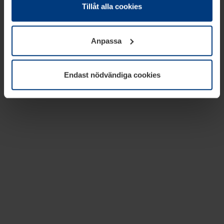
absolut nödvändiga för driften av den här webbplatsen.
Tillåt alla cookies
För alla andra typer av kakor behöver vi din tillåtelse. Ditt
godkännande kan du när som helst ändra eller återkalla i
Anpassa
informationen om kakor under
Dataskyddsförklaring
på
vår webbplats.
Endast nödvändiga cookies