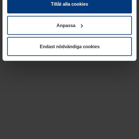
absolut nödvändiga för driften av den här webbplatsen.
Tillåt alla cookies
För alla andra typer av kakor behöver vi din tillåtelse. Ditt
godkännande kan du när som helst ändra eller återkalla i
Anpassa
informationen om kakor under
Dataskyddsförklaring
på
vår webbplats.
Endast nödvändiga cookies