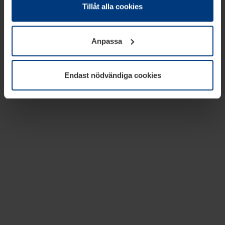
absolut nödvändiga för driften av den här webbplatsen.
Tillåt alla cookies
För alla andra typer av kakor behöver vi din tillåtelse. Ditt
godkännande kan du när som helst ändra eller återkalla i
Anpassa
informationen om kakor under
Dataskyddsförklaring
på
vår webbplats.
Endast nödvändiga cookies