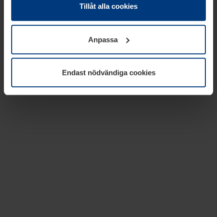
absolut nödvändiga för driften av den här webbplatsen.
Tillåt alla cookies
För alla andra typer av kakor behöver vi din tillåtelse. Ditt
godkännande kan du när som helst ändra eller återkalla i
Anpassa
informationen om kakor under
Dataskyddsförklaring
på
vår webbplats.
Endast nödvändiga cookies