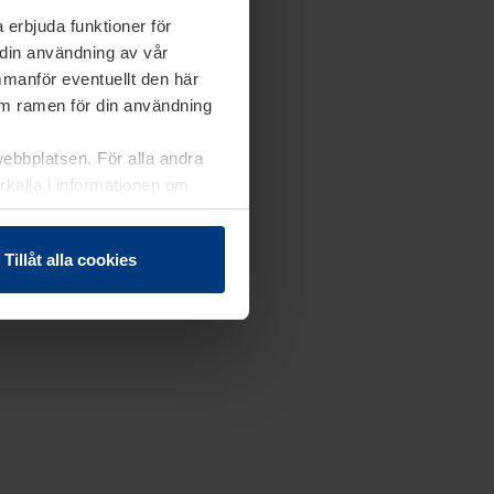
 erbjuda funktioner för
 din användning av vår
mmanför eventuellt den här
nom ramen för din användning
webbplatsen. För alla andra
erkalla i informationen om
Tillåt alla cookies