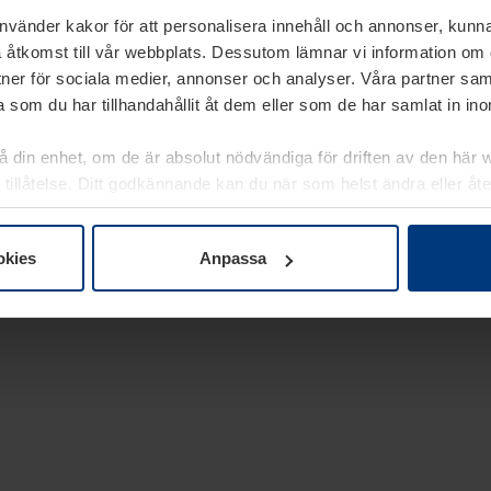
använder kakor för att personalisera innehåll och annonser, kunna
 åtkomst till vår webbplats. Dessutom lämnar vi information om
rtner för sociala medier, annonser och analyser. Våra partner sa
 som du har tillhandahållit åt dem eller som de har samlat in i
på din enhet, om de är absolut nödvändiga för driften av den här 
 tillåtelse. Ditt godkännande kan du när som helst ändra eller åt
laring
på vår webbplats.
okies
Anpassa