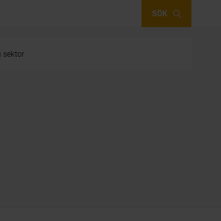
SÖK
g sektor