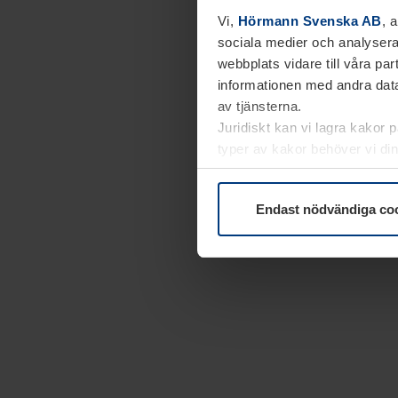
Vi,
Hörmann Svenska AB
, 
sociala medier och analysera
webbplats vidare till våra pa
informationen med andra data
av tjänsterna.
Juridiskt kan vi lagra kakor 
typer av kakor behöver vi din
kakor under
Dataskyddsförk
Endast nödvändiga co