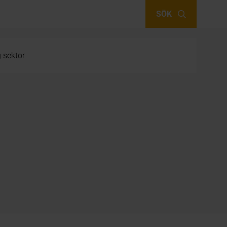
SÖK
g sektor