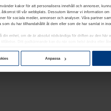
använder kakor för att personalisera innehåll och annonser, kunna
 åtkomst till vår webbplats. Dessutom lämnar vi information om
rtner för sociala medier, annonser och analyser. Våra partner sa
 som du har tillhandahållit åt dem eller som de har samlat in i
på din enhet, om de är absolut nödvändiga för driften av den här 
 tillåtelse. Ditt godkännande kan du när som helst ändra eller åt
laring
på vår webbplats.
okies
Anpassa