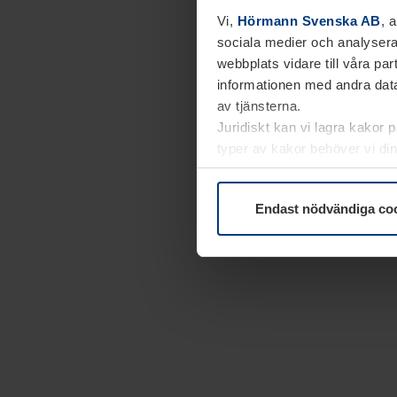
Vi,
Hörmann Svenska AB
, 
sociala medier och analysera
webbplats vidare till våra pa
informationen med andra data
av tjänsterna.
Juridiskt kan vi lagra kakor 
typer av kakor behöver vi din
kakor under
Dataskyddsförk
Endast nödvändiga co