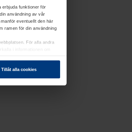
 erbjuda funktioner för
 din användning av vår
mmanför eventuellt den här
nom ramen för din användning
webbplatsen. För alla andra
erkalla i informationen om
Tillåt alla cookies